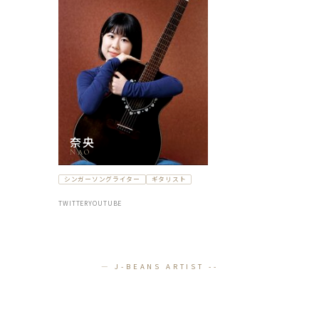
奈央
NAO
シンガーソングライター
ギタリスト
TWITTER
YOUTUBE
— J-BEANS ARTIST --