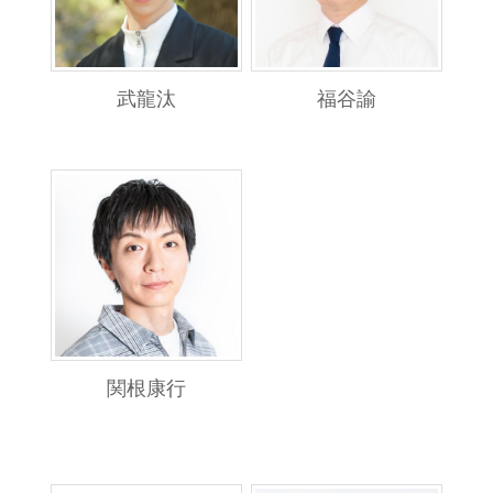
武龍汰
福谷諭
関根康行