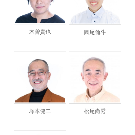
木曽貴也
圓尾倫斗
塚本健二
松尾尚秀