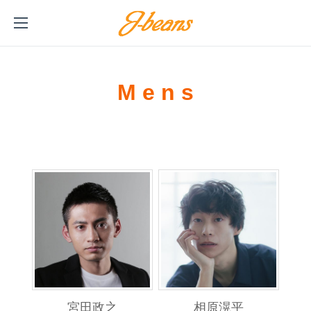
M e n s
宮田政之
相原滉平