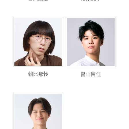
朝比那怜
畠山留佳