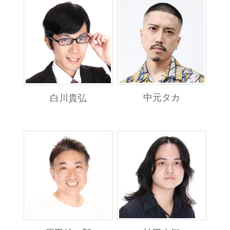
中元タカ
白川貴弘