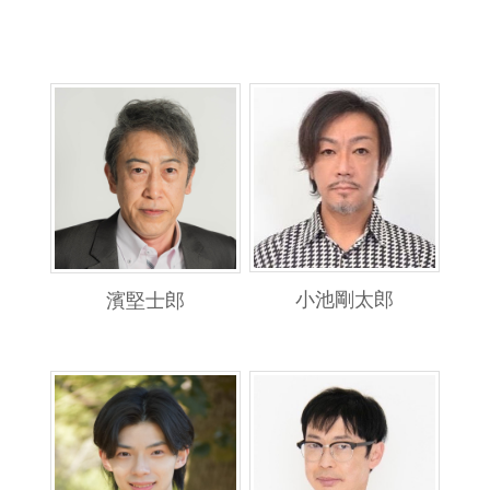
小池剛太郎
濱堅士郎