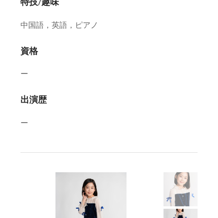
特技/趣味
中国語，英語，ピアノ
資格
ー
出演歴
ー