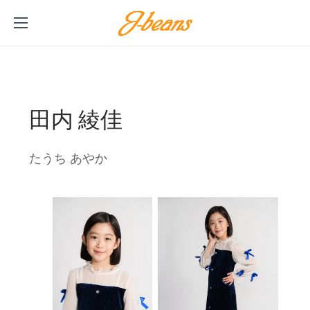
田内 綾佳
たうち あやか