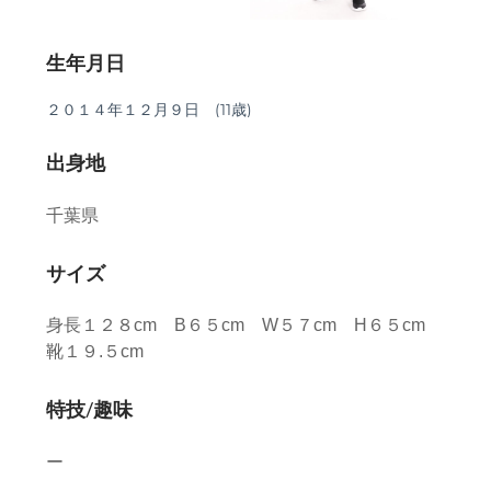
生年月日
２０１４年１２月９日 (
11歳)
出身地
千葉県
サイズ
身長１２８cm B６５cm W５７cm H６５cm
靴１９.５cm
特技/趣味
ー